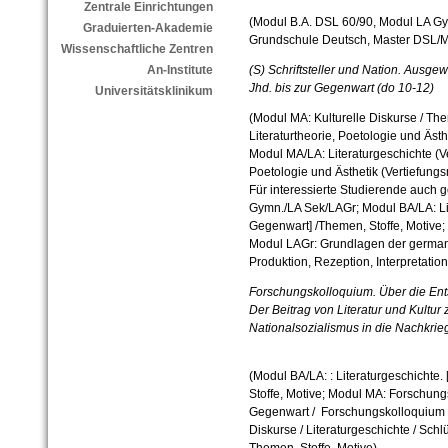
Zentrale Einrichtungen
(Modul B.A. DSL 60/90, Modul LA G
Graduierten-Akademie
Grundschule Deutsch, Master DSL/
Wissenschaftliche Zentren
An-Institute
(S) Schriftsteller und Nation. Ausge
Jhd. bis zur Gegenwart (do 10-12)
Universitätsklinikum
(Modul MA: Kulturelle Diskurse / Them
Literaturtheorie, Poetologie und Ästh
Modul MA/LA: Literaturgeschichte (Ve
Poetologie und Ästhetik (Vertiefung
Für interessierte Studierende auch g
Gymn./LA Sek/LAGr; Modul BA/LA: Lite
Gegenwart] /Themen, Stoffe, Motive; 
Modul LAGr: Grundlagen der germanis
Produktion, Rezeption, Interpretation
Forschungskolloquium.
Über die Ent
Der Beitrag von Literatur und Kultu
Nationalsozialismus in die Nachkrieg
(Modul BA/LA: : Literaturgeschichte.
Stoffe, Motive; Modul MA: Forschungs
Gegenwart / Forschungskolloquium der 
Diskurse / Literaturgeschichte / Schl